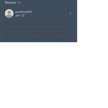
Newest
powibop848
Jan 12
Beaucoup de solutions vendues dans le 
commerce promettent un débouchage 
rapide, mais leur efficacité reste limitée 
dans le temps et peut parfois fragiliser les 
installations. Une approche plus technique 
permet non seulement de déboucher, mais 
aussi de comprendre l’origine exacte du 
problème. Faire appel à 
Maes Service 
Débouchage
 offre cette tranquillité 
d’esprit, grâce à une intervention 
structurée et adaptée qui évite les 
réparations répétées et les désagréments 
à long terme.
Like
Reply
© 2026 by The Improfessor